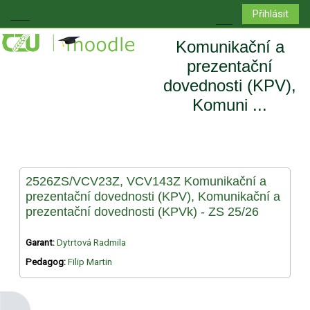
Přejít k hlavnímu obsahu
Přihlásit
Boční panel
Přepnout vyhledá
Komunikační a
prezentační
dovednosti (KPV),
Komuni ...
2526ZS/VCV23Z, VCV143Z Komunikační a
prezentační dovednosti (KPV), Komunikační a
prezentační dovednosti (KPVk) - ZS 25/26
Garant:
Dytrtová Radmila
Pedagog:
Filip Martin