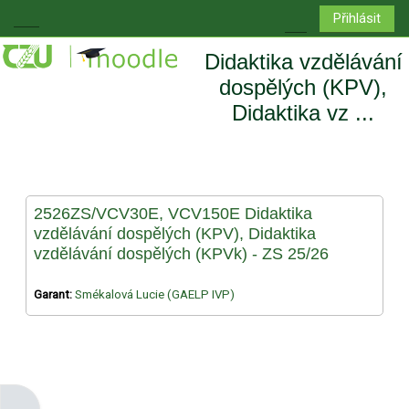
Přejít k hlavnímu obsahu
Přihlásit
Boční panel
Přepnout vyhledá
Didaktika vzdělávání
dospělých (KPV),
Didaktika vz ...
2526ZS/VCV30E, VCV150E Didaktika
vzdělávání dospělých (KPV), Didaktika
vzdělávání dospělých (KPVk) - ZS 25/26
Garant:
Smékalová Lucie (GAELP IVP)