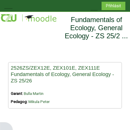
Přejít k hlavnímu obsahu
Přihlásit
Boční panel
Přepnout vyhledá
Fundamentals of
Ecology, General
Ecology - ZS 25/2 ...
2526ZS/ZEX12E, ZEX101E, ZEX111E
Fundamentals of Ecology, General Ecology -
ZS 25/26
Garant:
Bulla Martin
Pedagog:
Mikula Peter