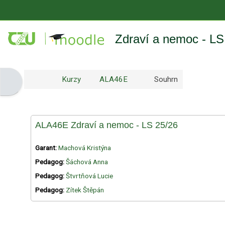
Přejít k hlavnímu obsahu
Zdraví a nemoc - LS
Kurzy
ALA46E
Souhrn
Otevřít panel bloku
ALA46E Zdraví a nemoc - LS 25/26
Garant:
Machová Kristýna
Pedagog:
Šáchová Anna
Pedagog:
Štvrtňová Lucie
Pedagog:
Zítek Štěpán