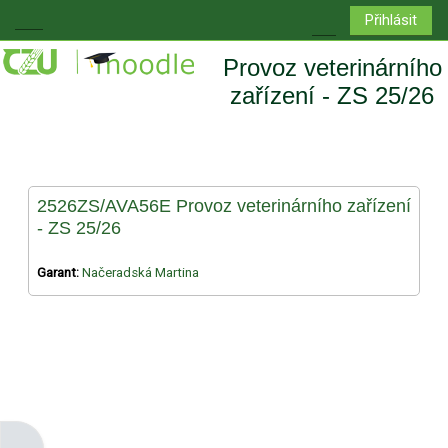
Přejít k hlavnímu obsahu
Přihlásit
Boční panel
Přepnout vyhledá
Provoz veterinárního
zařízení - ZS 25/26
2526ZS/AVA56E Provoz veterinárního zařízení
- ZS 25/26
Garant:
Načeradská Martina