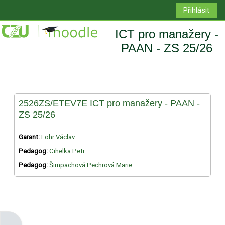
Přejít k hlavnímu obsahu
Přihlásit
Boční panel
Přepnout vyhledá
ICT pro manažery -
PAAN - ZS 25/26
2526ZS/ETEV7E ICT pro manažery - PAAN -
ZS 25/26
Garant:
Lohr Václav
Pedagog:
Cihelka Petr
Pedagog:
Šimpachová Pechrová Marie