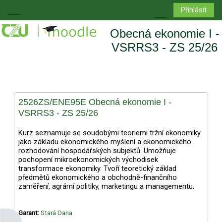
Přejít k hlavnímu obsahu
Přihlásit
Boční panel
Přepnout vyhledá
Obecná ekonomie I -
VSRRS3 - ZS 25/26
2526ZS/ENE95E Obecná ekonomie I -
VSRRS3 - ZS 25/26
Kurz seznamuje se soudobými teoriemi tržní ekonomiky
jako základu ekonomického myšlení a ekonomického
rozhodování hospodářských subjektů. Umožňuje
pochopení mikroekonomických východisek
transformace ekonomiky. Tvoří teoretický základ
předmětů ekonomického a obchodně-finančního
zaměření, agrární politiky, marketingu a managementu.
Garant:
Stará Dana