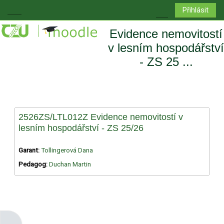
Přejít k hlavnímu obsahu
Přihlásit
Boční panel
Přepnout vyhledá
Evidence nemovitostí
v lesním hospodářství
- ZS 25 ...
2526ZS/LTL012Z Evidence nemovitostí v
lesním hospodářství - ZS 25/26
Garant:
Tollingerová Dana
Pedagog:
Duchan Martin