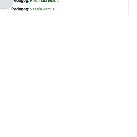
Otevřít panel bloku
Pedagog:
Rodonaia Elizbar
Pedagog:
Veselá Kamila