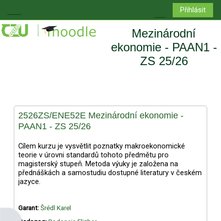
Přejít k hlavnímu obsahu
Přihlásit
Boční panel
Přepnout vyhledá
Mezinárodní
ekonomie - PAAN1 -
ZS 25/26
2526ZS/ENE52E Mezinárodní ekonomie -
PAAN1 - ZS 25/26
Cílem kurzu je vysvětlit poznatky makroekonomické
teorie v úrovni standardů tohoto předmětu pro
magisterský stupeň. Metoda výuky je založena na
přednáškách a samostudiu dostupné literatury v českém
jazyce.
Garant:
Šrédl Karel