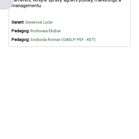
Otevřít panel bloku
zaměření, veřejné správy, agrární politiky, marketingu a
managementu.
Garant:
Severová Lucie
Pedagog:
Rodonaia Elizbar
Pedagog:
Svoboda Roman (GAELP PEF - KET)