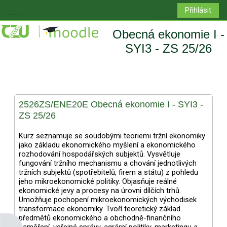
Přejít k hlavnímu obsahu
Přihlásit
Boční panel
Přepnout vyhledá
Obecná ekonomie I -
SYI3 - ZS 25/26
2526ZS/ENE20E Obecná ekonomie I - SYI3 -
ZS 25/26
Kurz seznamuje se soudobými teoriemi tržní ekonomiky
jako základu ekonomického myšlení a ekonomického
rozhodování hospodářských subjektů. Vysvětluje
fungování tržního mechanismu a chování jednotlivých
tržních subjektů (spotřebitelů, firem a státu) z pohledu
jeho mikroekonomické politiky. Objasňuje reálné
ekonomické jevy a procesy na úrovni dílčích trhů.
Umožňuje pochopení mikroekonomických východisek
transformace ekonomiky. Tvoří teoretický základ
předmětů ekonomického a obchodně-finančního