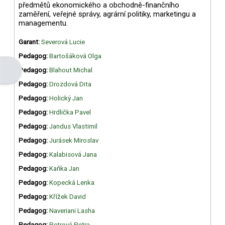
předmětů ekonomického a obchodně-finančního
zaměření, veřejné správy, agrární politiky, marketingu a
managementu.
Garant:
Severová Lucie
Pedagog:
Bartošáková Olga
Otevřít panel bloku
Pedagog:
Blahout Michal
Pedagog:
Drozdová Dita
Pedagog:
Holický Jan
Pedagog:
Hrdlička Pavel
Pedagog:
Jandus Vlastimil
Pedagog:
Jurásek Miroslav
Pedagog:
Kalabisová Jana
Pedagog:
Kaňka Jan
Pedagog:
Kopecká Lenka
Pedagog:
Křížek David
Pedagog:
Naveriani Lasha
Pedagog:
Petrová Petra