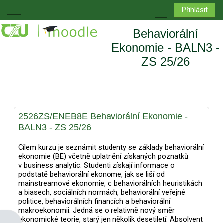
Přejít k hlavnímu obsahu
Přihlásit
Boční panel
Přepnout vyhledá
Behaviorální
Ekonomie - BALN3 -
ZS 25/26
2526ZS/ENEB8E Behaviorální Ekonomie -
BALN3 - ZS 25/26
Cílem kurzu je seznámit studenty se základy behaviorální
ekonomie (BE) včetně uplatnění získaných poznatků
v business analytic. Studenti získají informace o
podstatě behaviorální ekonome, jak se liší od
mainstreamové ekonomie, o behaviorálních heuristikách
a biasech, sociálních normách, behaviorální veřejné
politice, behaviorálních financích a behaviorální
makroekonomii. Jedná se o relativně nový směr
ekonomické teorie, starý jen několik desetiletí. Absolvent