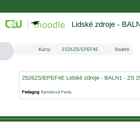
Přejít k hlavnímu obsahu
Lidské zdroje - BAL
Kurzy
2526ZS/EPEF4E
Souhrn
Otevřít panel bloku
2526ZS/EPEF4E Lidské zdroje - BALN1 - ZS 2
Pedagog:
Rymešová Pavla