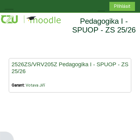
Přejít k hlavnímu obsahu
Přihlásit
Boční panel
Přepnout vyhledá
Pedagogika I -
SPUOP - ZS 25/26
2526ZS/VRV205Z Pedagogika I - SPUOP - ZS
25/26
Garant:
Votava Jiří