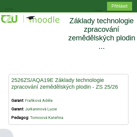
Přejít k hlavnímu obsahu
Přihlásit
Boční panel
Přepnout vyhledá
Základy technologie
zpracování
zemědělských plodin
...
2526ZS/AQA19E Základy technologie
zpracování zemědělských plodin - ZS 25/26
Garant:
Fraňková Adéla
Garant:
Jurkaninová Lucie
Pedagog:
Tomisová Kateřina