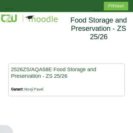
Přejít k hlavnímu obsahu
Přihlásit
Boční panel
Přepnout vyhledá
Food Storage and
Preservation - ZS
25/26
2526ZS/AQA58E Food Storage and
Preservation - ZS 25/26
Garant:
Nový Pavel