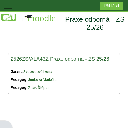
Přejít k hlavnímu obsahu
Přihlásit
Boční panel
Přepnout vyhledá
Praxe odborná - ZS
25/26
2526ZS/ALA43Z Praxe odborná - ZS 25/26
Garant:
Svobodová Ivona
Pedagog:
Junková Markéta
Pedagog:
Zítek Štěpán