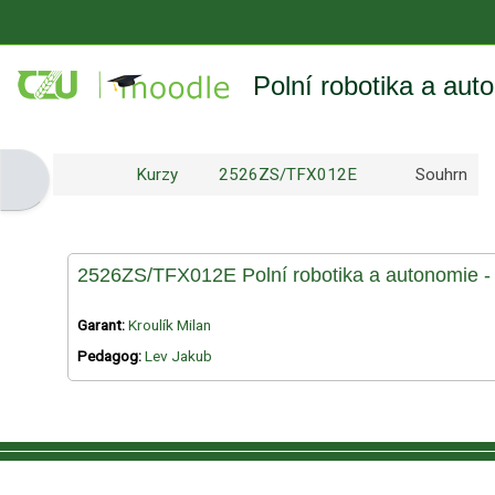
Přejít k hlavnímu obsahu
Polní robotika a aut
Kurzy
2526ZS/TFX012E
Souhrn
Otevřít panel bloku
2526ZS/TFX012E Polní robotika a autonomie -
Garant:
Kroulík Milan
Pedagog:
Lev Jakub