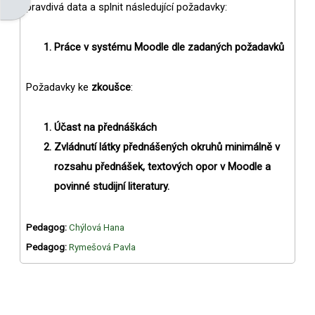
Otevřít panel bloku
pravdivá data a splnit následující požadavky:
Práce v systému Moodle dle zadaných požadavků
Požadavky ke
zkoušce
:
Účast na přednáškách
Zvládnutí látky přednášených okruhů minimálně v
rozsahu přednášek, textových opor v Moodle a
povinné studijní literatury.
Pedagog:
Chýlová Hana
Pedagog:
Rymešová Pavla