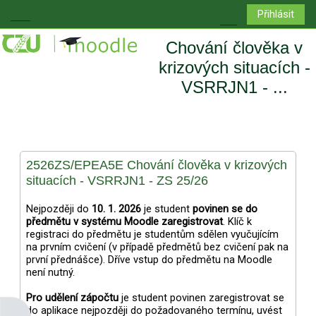
Přejít k hlavnímu obsahu
Přihlásit
Boční panel
Přepnout vyhledá
Chování člověka v
krizových situacích -
VSRRJN1 - ...
2526ZS/EPEA5E Chování člověka v krizových
situacích - VSRRJN1 - ZS 25/26
Nejpozději do
10
. 1. 2026
je student
povinen se do
předmětu v systému Moodle zaregistrovat
. Klíč k
registraci do předmětu je studentům sdělen vyučujícím
na prvním cvičení (v případě předmětů bez cvičení pak na
první přednášce). Dříve vstup do předmětu na Moodle
není nutný.
Pro udělení zápočtu
je student povinen zaregistrovat se
do aplikace nejpozději do požadovaného termínu, uvést