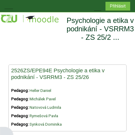
Přejít k hlavnímu obsahu
Přihlásit
Boční panel
Přepnout vyhledá
Psychologie a etika v
podnikání - VSRRM3
- ZS 25/2 ...
2526ZS/EPE94E Psychologie a etika v
podnikání - VSRRM3 - ZS 25/26
Pedagog:
Heller Daniel
Pedagog:
Michálek Pavel
Pedagog:
Natovová Ludmila
Pedagog:
Rymešová Pavla
Pedagog:
Synková Dominika