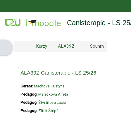
Přejít k hlavnímu obsahu
Canisterapie - LS 25
Kurzy
ALA39Z
Souhrn
Otevřít panel bloku
ALA39Z Canisterapie - LS 25/26
Garant:
Machová Kristýna
Pedagog:
Malečková Aneta
Pedagog:
Štvrtňová Lucie
Pedagog:
Zítek Štěpán