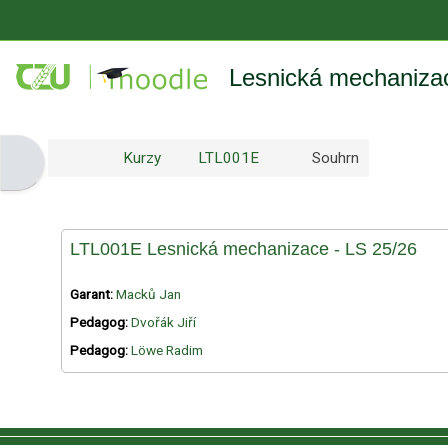
Přejít k hlavnímu obsahu
Lesnická mechanizac
Kurzy
LTL001E
Souhrn
Otevřít panel bloku
LTL001E Lesnická mechanizace - LS 25/26
Garant:
Macků Jan
Pedagog:
Dvořák Jiří
Pedagog:
Löwe Radim