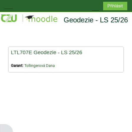
Přejít k hlavnímu obsahu
Přihlásit
Boční panel
Přepnout vyhledá
Geodezie - LS 25/26
LTL707E Geodezie - LS 25/26
Garant:
Tollingerová Dana