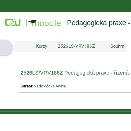
Přejít k hlavnímu obsahu
Pedagogická praxe -
Kurzy
2526LS/VRV186Z
Souhrn
Otevřít panel bloku
2526LS/VRV186Z Pedagogická praxe - řízená 
Garant:
Vadovičová Aneta