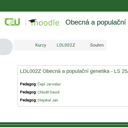
Přejít k hlavnímu obsahu
Obecná a populační 
Kurzy
LDL002Z
Souhrn
Otevřít panel bloku
LDL002Z Obecná a populační genetika - LS 25
Pedagog:
Čepl Jaroslav
Pedagog:
Chludil David
Pedagog:
Stejskal Jan