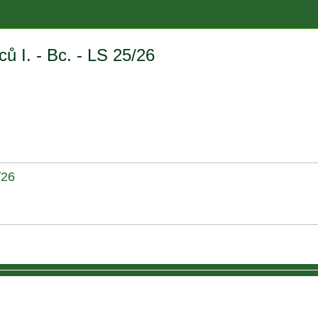
ů I. - Bc. - LS 25/26
/26