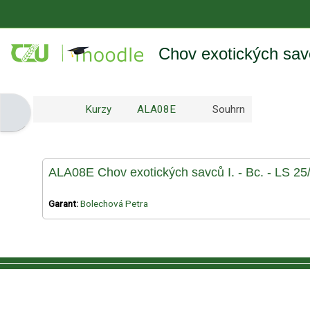
Přejít k hlavnímu obsahu
Chov exotických savc
Kurzy
ALA08E
Souhrn
Otevřít panel bloku
ALA08E Chov exotických savců I. - Bc. - LS 25
Garant:
Bolechová Petra