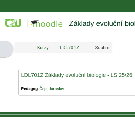
Přejít k hlavnímu obsahu
Základy evoluční bio
Kurzy
LDL701Z
Souhrn
Otevřít panel bloku
LDL701Z Základy evoluční biologie - LS 25/26
Pedagog:
Čepl Jaroslav