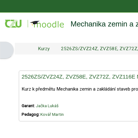
Přejít k hlavnímu obsahu
Mechanika zemin a z
Kurzy
2526ZS/ZVZ24Z, ZVZ58E, ZVZ72Z
Otevřít panel bloku
2526ZS/ZVZ24Z, ZVZ58E, ZVZ72Z, ZVZ116E Me
Kurz k předmětu Mechanika zemin a zakládání staveb p
Garant:
Jačka Lukáš
Pedagog:
Kovář Martin