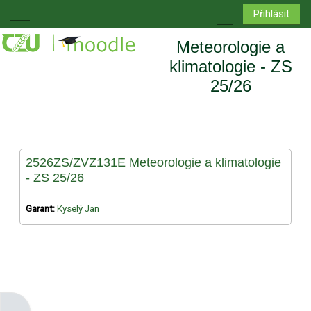
Přejít k hlavnímu obsahu
Přihlásit
Boční panel
Přepnout vyhledá
Meteorologie a
klimatologie - ZS
25/26
2526ZS/ZVZ131E Meteorologie a klimatologie
- ZS 25/26
Garant:
Kyselý Jan