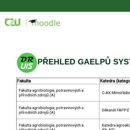
Přejít k hlavnímu obsahu
PŘEHLED GAELPŮ SYS
Fakulta
Katedra (katego
Fakulta agrobiologie, potravinových a
C-AX Mimořádné
přírodních zdrojů (A)
Fakulta agrobiologie, potravinových a
Děkanát FAPPZ 
přírodních zdrojů (A)
Fakulta agrobiologie, potravinových a
Katedra agroeko
přírodních zdrojů (A)
AR, AT)