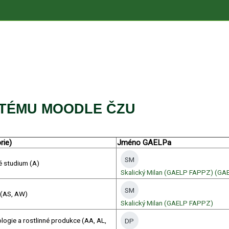
TÉMU MOODLE ČZU
rie)
Jméno GAELPa
SM
 studium (A)
Skalický Milan (GAELP FAPPZ) (G
SM
(AS, AW)
Skalický Milan (GAELP FAPPZ)
logie a rostlinné produkce (AA, AL,
DP