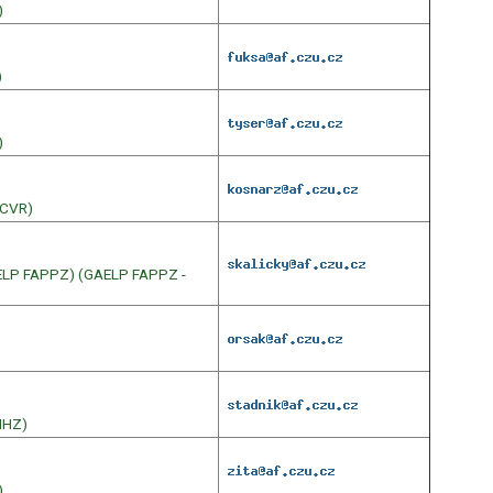
)
)
)
ACVR)
AELP FAPPZ) (GAELP FAPPZ -
HHZ)
)