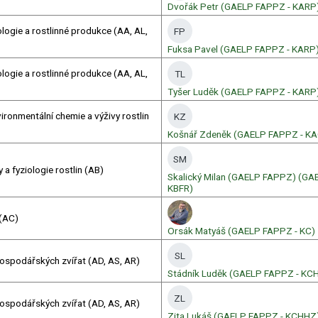
Dvořák Petr (GAELP FAPPZ - KARP
logie a rostlinné produkce (AA, AL,
FP
Fuksa Pavel (GAELP FAPPZ - KARP
logie a rostlinné produkce (AA, AL,
TL
Tyšer Luděk (GAELP FAPPZ - KARP
ronmentální chemie a výživy rostlin
KZ
Košnář Zdeněk (GAELP FAPPZ - K
SM
 a fyziologie rostlin (AB)
Skalický Milan (GAELP FAPPZ) (G
KBFR)
(AC)
Orsák Matyáš (GAELP FAPPZ - KC)
SL
ospodářských zvířat (AD, AS, AR)
Stádník Luděk (GAELP FAPPZ - KC
ZL
ospodářských zvířat (AD, AS, AR)
Zita Lukáš (GAELP FAPPZ - KCHHZ