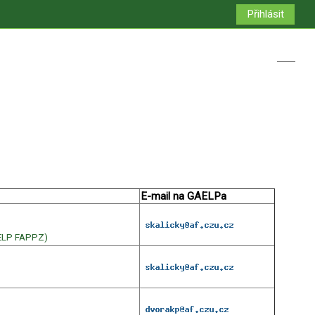
Přihlásit
Přepno
E-mail na GAELPa
AELP FAPPZ)