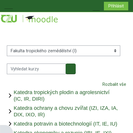
Přejít k hlavnímu obsahu
Přihlásit
Boční panel
Přepnout vyhledá
Kategorie kurzů
Vyhledat kurzy
Vyhledat kurzy
Rozbalit vše
Katedra tropických plodin a agrolesnictví
(IC, IR, DIRI)
Katedra ochrany a chovu zvířat (IZI, IZA, IA,
DIX, IXO, IR)
Katedra potravin a biotechnologií (IT, IE, IU)
Katedra ekonomiky a rozvoje (IBI, IE, IXI)