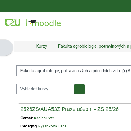
Přejít k hlavnímu obsahu
Kurzy
Fakulta agrobiologie, potravinových a p
Otevřít panel bloku
Kategorie kurzů
Vyhledat kurzy
Vyhledat kurzy
2526ZS/AUA53Z Praxe učební - ZS 25/26
Garant:
Kadlec Petr
Pedagog:
Ryšánková Hana