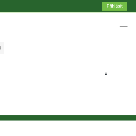
Přihlásit
Přepno
5