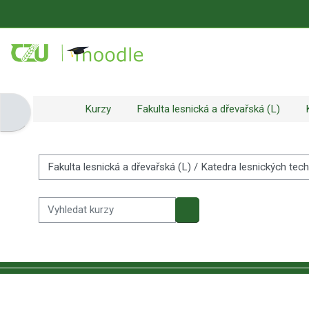
Přejít k hlavnímu obsahu
Kurzy
Fakulta lesnická a dřevařská (L)
Otevřít panel bloku
Kategorie kurzů
Vyhledat kurzy
Vyhledat kurzy