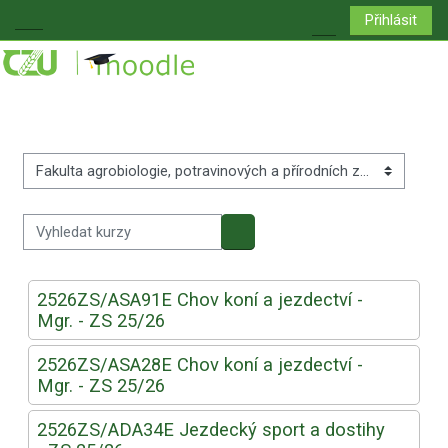
Přejít k hlavnímu obsahu
Přihlásit
Boční panel
Přepnout vyhledá
Kategorie kurzů
Vyhledat kurzy
Vyhledat kurzy
2526ZS/ASA91E Chov koní a jezdectví -
Mgr. - ZS 25/26
2526ZS/ASA28E Chov koní a jezdectví -
Mgr. - ZS 25/26
2526ZS/ADA34E Jezdecký sport a dostihy