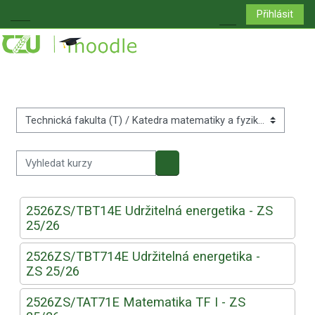
Přejít k hlavnímu obsahu
Přihlásit
Boční panel
Přepnout vyhledá
Kategorie kurzů
Vyhledat kurzy
Vyhledat kurzy
2526ZS/TBT14E Udržitelná energetika - ZS
25/26
2526ZS/TBT714E Udržitelná energetika -
ZS 25/26
2526ZS/TAT71E Matematika TF I - ZS