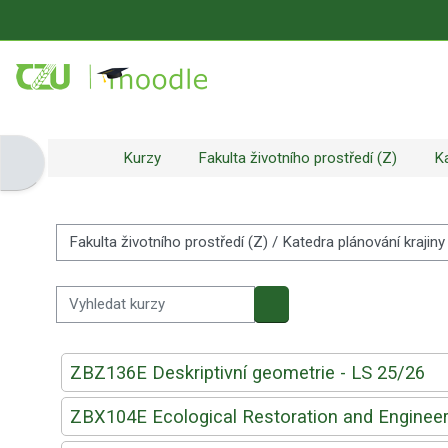
Přejít k hlavnímu obsahu
Kurzy
Fakulta životního prostředí (Z)
Ka
Otevřít panel bloku
Kategorie kurzů
Vyhledat kurzy
Vyhledat kurzy
ZBZ136E Deskriptivní geometrie - LS 25/26
ZBX104E Ecological Restoration and Engineer