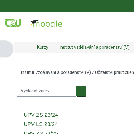
Přejít k hlavnímu obsahu
Kurzy
Institut vzdělávání a poradenství (V)
Otevřít panel bloku
Kategorie kurzů
Vyhledat kurzy
Vyhledat kurzy
UPV ZS 23/24
UPV LS 23/24
UPV ZS 24/25