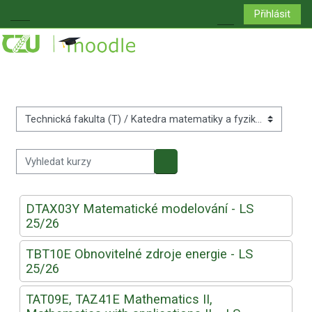
Přejít k hlavnímu obsahu
Přihlásit
Boční panel
Přepnout vyhledá
Kategorie kurzů
Vyhledat kurzy
Vyhledat kurzy
DTAX03Y Matematické modelování - LS
25/26
TBT10E Obnovitelné zdroje energie - LS
25/26
TAT09E, TAZ41E Mathematics II,