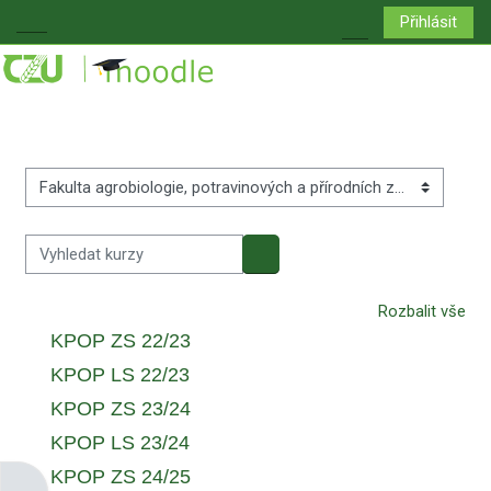
Přejít k hlavnímu obsahu
Přihlásit
Boční panel
Přepnout vyhledá
Kategorie kurzů
Vyhledat kurzy
Vyhledat kurzy
Rozbalit vše
KPOP ZS 22/23
KPOP LS 22/23
KPOP ZS 23/24
KPOP LS 23/24
KPOP ZS 24/25