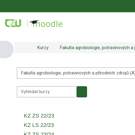
Přejít k hlavnímu obsahu
Kurzy
Fakulta agrobiologie, potravinových a p
Otevřít panel bloku
Kategorie kurzů
Vyhledat kurzy
Vyhledat kurzy
KZ ZS 22/23
KZ LS 22/23
KZ ZS 23/24