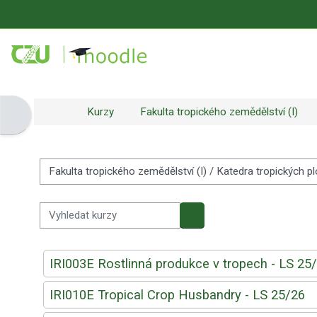
Přejít k hlavnímu obsahu
Kurzy
Fakulta tropického zemědělství (I)
Otevřít panel bloku
Kategorie kurzů
Vyhledat kurzy
Vyhledat kurzy
IRI003E Rostlinná produkce v tropech - LS 25
IRI010E Tropical Crop Husbandry - LS 25/26