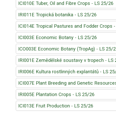
ICI010E Tuber, Oil and Fibre Crops - LS 25/26
IRI011E Tropická botanika - LS 25/26
ICI014E Tropical Pastures and Fodder Crops -
ICI003E Economic Botany - LS 25/26
ICO003E Economic Botany (TropAg) - LS 25/
IRI001E Zemědělské soustavy v tropech - LS 
IRI006E Kultura rostlinných explantátů - LS 25
ICI007E Plant Breeding and Genetic Resource
IRI005E Plantation Crops - LS 25/26
ICI013E Fruit Production - LS 25/26