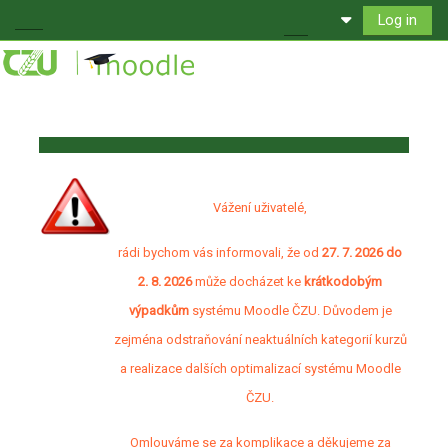
Skip to main content
Log in
Side panel
Toggle search input
Blocks
Vážení uživatelé,
rádi bychom vás informovali, že od
27. 7. 2026 do
2. 8. 2026
může docházet ke
krátkodobým
výpadkům
systému Moodle ČZU. Důvodem je
zejména odstraňování neaktuálních kategorií kurzů
a realizace dalších optimalizací systému Moodle
ČZU.
Omlouváme se za komplikace a děkujeme za